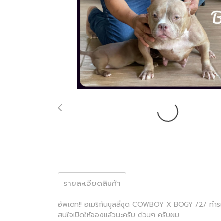
รายละเอียดสินค้า
อัพเดท!! อเมริกันบูลลี่ชุด COWBOY X BOGY /2/ ทำรอบส
สนใจเปิดให้จองแล้วนะครับ ด่วนๆ ครับผม