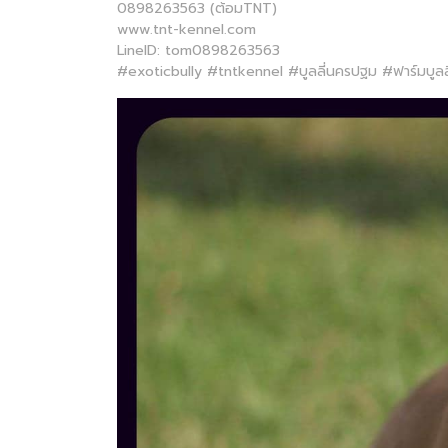
0898263563 (ต้อมTNT)
www.tnt-kennel.com
LineID: tom0898263563
#exoticbully #tntkennel #บูลลี่นครปฐม #ฟาร์มบูลล