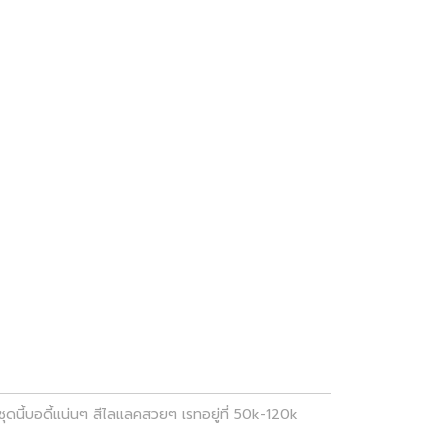
ุดนี้บอดี้แน่นๆ สีไลแลคสวยๆ เรทอยู่ที่ 50k-120k