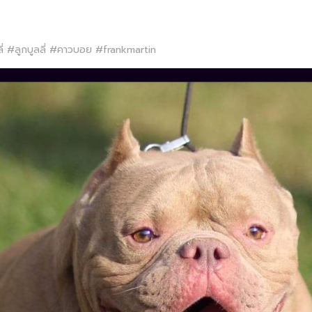
ี่ #ลูกบูลลี่ #คาวบอย #frankmartin