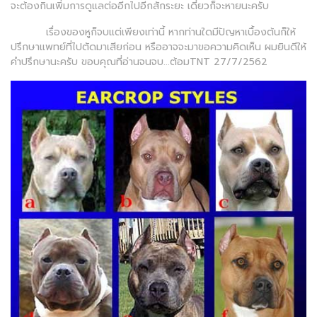
จะต้องกินเพิ่มการดูแลต่ออีกไปอีกสักระยะ เดี๋ยวก็จะหายนะครับ
เรื่องของหูก็จบแต่เพียงเท่านี้ หากท่านใดมีปัญหาเบื้องต้นก็ให้
ปรึกษาแพทย์ที่ไปตัดมาเสียก่อน หรืออาจจะมาขอความคิดเห็น ผมยินดีให้
คำปรึกษานะครับ ขอบคุณที่อ่านจนจบ...ต้อมTNT 27/7/2562