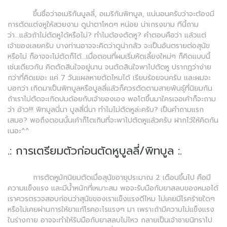
ขึ้นชื่อว่าอเมริกันบูลลี่, อเมริกันพิทบูล, แน่นอนครับว่าจะต้องมี
การตัดแต่งหูให้สวยงาม ดูน่าตาโหดๆ หน่อย น่าเกรงขาม ทีนี้ถาม
ว่า...แล้วถ้าไม่ตัดหูได้หรือไม่? ทำไมต้องตัดหู? คำตอบคือว่า แล้วแต่
เจ้าของเลยครับ บางท่านอาจจะคิดว่าดูน่ากลัว จะเป็นอันตรายต่อสุนัข
หรือไม่ ก็อาจจะไม่ตัดก็ได้...เมื่อตอนที่ผมเริ่มหัดเลี้ยงใหม่ๆ ก็คิดแบบนี้
เช่นเดียวกัน คิดตัดสินใจอยู่นาน จนตัดสินใจพาไปตัดหู ปรากฏว่าง่าย
กว่าที่คิดเยอะ แค่ 7 วันแผลหายตัดไหมได้ เรียบร้อยจบครับ และผมจะ
บอกว่า เกิดมาเป็นพิทบูลหรือบูลลี่แล้วก็ควรตัดตามสายพันธุ์ที่นิยมกัน
ถ้าเราไม่ตัดจะเกิดปมด้อยกับเจ้าของเอง พอโตขึ้นมาใครเจอเค้าก็จะถาม
ว่า อ้าว!!! พิทบูลนี่นา บูลลี่นี่นา ทำไมไม่ตัดหูล่ะครับ? เป็นคำถามแรก
เสมอ? พอถึงตอนนั้นเค้าก็โตเกินที่จะพาไปตัดหูแล้วครับ ฝากไว้ให้คิดกัน
เนอะ^^
.: การเตรียมตัวก่อนตัดหูบูลลี่/พิทบูล :.
การตัดหูมักนิยมตัดเมื่อสุนัขอายุประมาณ 2 เดือนขึ้นไป คือมี
ความแข็งแรง และมีน้ำหนักที่เหมาะสม พอจะรับมือกับยาสลบของหมอได้
เราควรตรวจสอบก่อนว่าสุนัขของเราแข็งแรงดีไหม ไม่เคยมีโรคร้ายใดๆ
หรือไม่เคยผ่านการให้ยาแก้โรคอะไรแรงๆ มา เพราะถ้ามีความไม่แข็งแรง
ในร่างกาย อาจจะทำให้รับมือกับยาสลบไม่ไหว กลายเป็นเจ้าชายนิทราไป