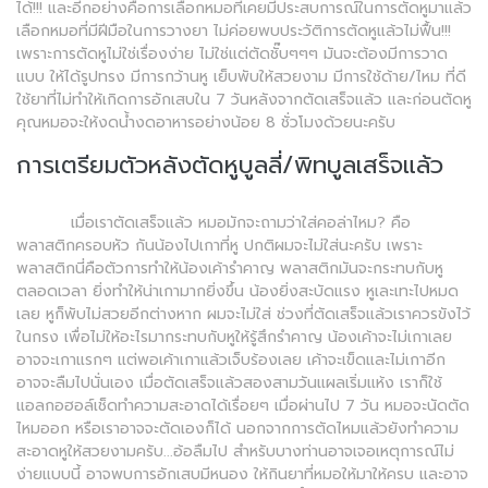
ได้!!! และอีกอย่างคือการเลือกหมอที่เคยมีประสบการณ์ในการตัดหูมาแล้ว
เลือกหมอที่มีฝีมือในการวางยา ไม่ค่อยพบประวัติการตัดหูแล้วไม่ฟื้น!!!
เพราะการตัดหูไม่ใช่เรื่องง่าย ไม่ใช่แต่ตัดชั๊บๆๆๆ มันจะต้องมีการวาด
แบบ ให้ได้รูปทรง มีการกว้านหู เย็บพับให้สวยงาม มีการใช้ด้าย/ไหม ที่ดี
ใช้ยาที่ไม่ทำให้เกิดการอักเสบใน 7 วันหลังจากตัดเสร็จแล้ว และก่อนตัดหู
คุณหมอจะให้งดน้ำงดอาหารอย่างน้อย 8 ชั่วโมงด้วยนะครับ
การเตรียมตัวหลังตัดหูบูลลี่/พิทบูลเสร็จแล้ว
เมื่อเราตัดเสร็จแล้ว หมอมักจะถามว่าใส่คอล่าไหม? คือ
พลาสติกครอบหัว กันน้องไปเกาที่หู ปกติผมจะไม่ใส่นะครับ เพราะ
พลาสติกนี่คือตัวการทำให้น้องเค้ารำคาญ พลาสติกมันจะกระทบกับหู
ตลอดเวลา ยิ่งทำให้น่าเกามากยิ่งขึ้น น้องยิ่งสะบัดแรง หูเละเทะไปหมด
เลย หูก็พับไม่สวยอีกต่างหาก ผมจะไม่ใส่ ช่วงที่ตัดเสร็จแล้วเราควรขังไว้
ในกรง เพื่อไม่ให้อะไรมากระทบกับหูให้รู้สึกรำคาญ น้องเค้าจะไม่เกาเลย
อาจจะเกาแรกๆ แต่พอเค้าเกาแล้วเจ็บร้องเลย เค้าจะเข็ดและไม่เกาอีก
อาจจะลืมไปนั่นเอง เมื่อตัดเสร็จแล้วสองสามวันแผลเริ่มแห้ง เราก็ใช้
แอลกอฮอล์เช็ดทำความสะอาดได้เรื่อยๆ เมื่อผ่านไป 7 วัน หมอจะนัดตัด
ไหมออก หรือเราอาจจะตัดเองก็ได้ นอกจากการตัดไหมแล้วยังทำความ
สะอาดหูให้สวยงามครับ...อ้อลืมไป สำหรับบางท่านอาจเจอเหตุการณ์ไม่
ง่ายแบบนี้ อาจพบการอักเสบมีหนอง ให้กินยาที่หมอให้มาให้ครบ และอาจ