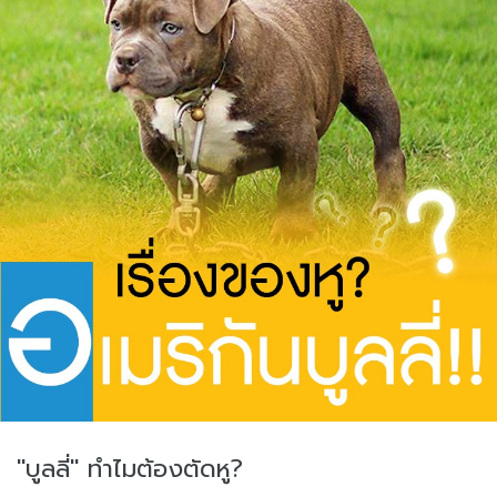
"บูลลี่" ทำไมต้องตัดหู?